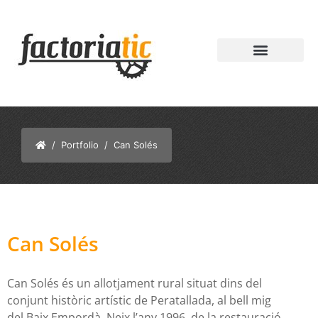
/
Portfolio
/ Can Solés
Can Solés
Can Solés és un allotjament rural situat dins del
conjunt històric artístic de Peratallada, al bell mig
del Baix Empordà. Neix l’any 1996, de la restauració